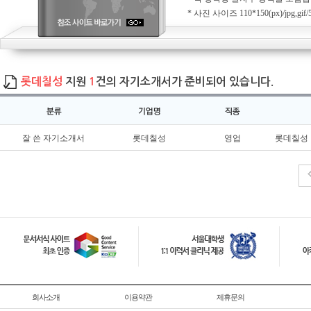
* 사진 사이즈 110*150(px)/jpg,gif
롯데칠성
지원
1
건의 자기소개서가 준비되어 있습니다.
잘 쓴 자기소개서
롯데칠성
영업
롯데칠성
회사소개
이용약관
제휴문의