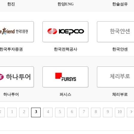
한진
한양ENG
한솔섬유
한국얀센
한국투자증권
한국전력공사
한국얀센
체리부로
하나투어
퍼시스
체리부로
1
2
3
4
5
6
7
8
9
10