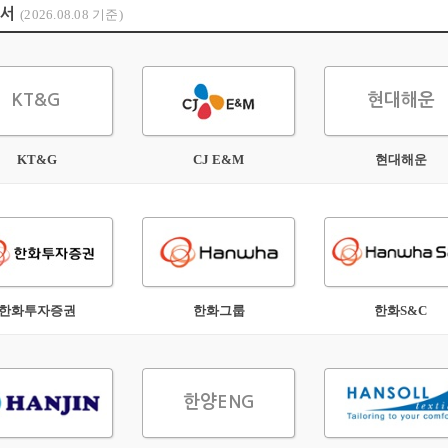
개서
(2026.08.08 기준)
KT&G
현대해운
KT&G
CJ E&M
현대해운
한화투자증권
한화그룹
한화S&C
한양ENG