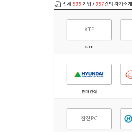
전체
536
기업 /
957
건의 자기소
KTF
KTF
현대건설
한진PC