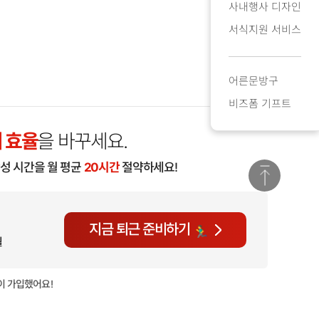
사내행사 디자인
서식지원 서비스
어른문방구
비즈폼 기프트
 효율
을 바꾸세요.
작성 시간을 월 평균
20시간
절약하세요!
지금 퇴근 준비하기
월
이 가입했어요!
현재
794명