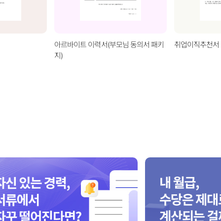
아르바이트 이력서(부모님 동의서 패키
취업이직추천서 
지)