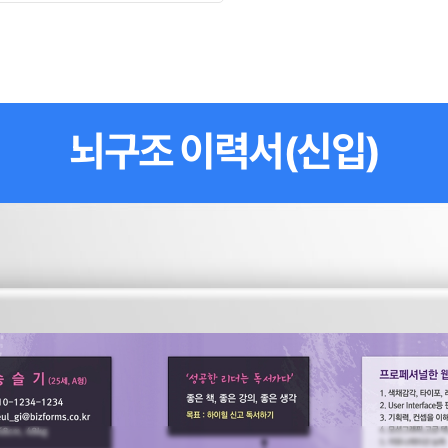
뇌구조 이력서(신입)