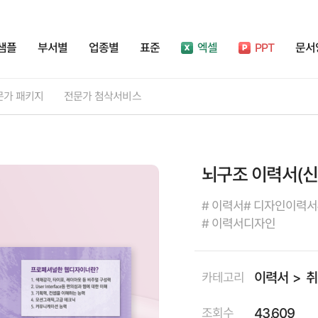
샘플
부서별
업종별
표준
엑셀
PPT
문서
문가 패키지
전문가 첨삭서비스
뇌구조 이력서(신
# 이력서
# 디자인이력서
# 이력서디자인
이력서
취
카테고리
43,609
조회수