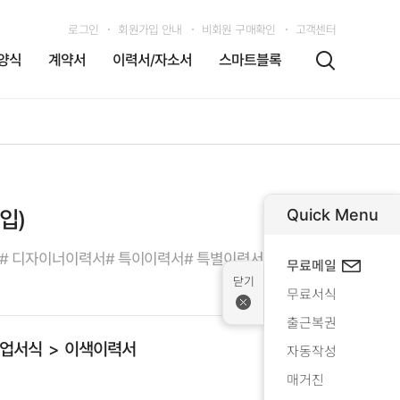
로그인
회원가입 안내
비회원 구매확인
고객센터
양식
계약서
이력서/자소서
스마트블록
Quick Menu
입)
# 디자이너이력서
# 특이이력서
# 특별이력서
무료메일
무료서식
출근복권
업서식
이색이력서
자동작성
매거진