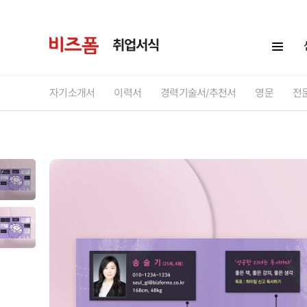
취업서식
자기소개서
이력서
경력기술서/추천서
영문
전