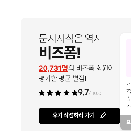
문서서식은 역시
비즈폼!
20,731명
의 비즈폼 회원이
평가한 평균 별점!
매
7
9.7
/ 10.0
습
기
후기 작성하러 가기
프