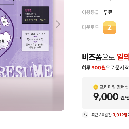
무료
이용등급
다운로드
비즈폼
으로
일의
하루
300
원
으로 문서 
프리미엄 멤버십
9,000
원/
최근
30일
간
3,012명