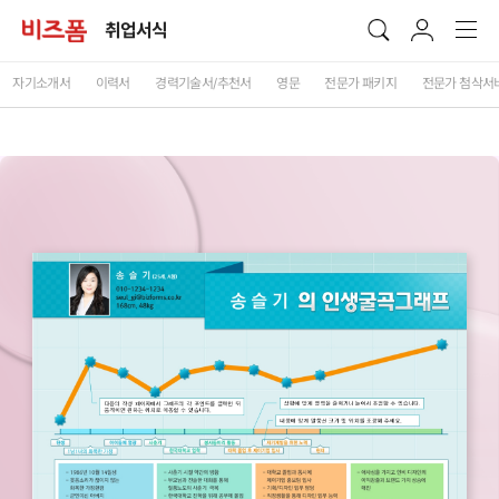
취업서식
자기소개서
이력서
경력기술서/추천서
영문
전문가 패키지
전문가 첨삭서