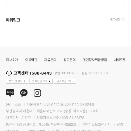
파워링크
광고신청
회사소개
이용약관
제휴문의
광고문의
개인정보취급방침
사이트맵
고객센터 1588-8443
평일 09:30-17:30 (점심 12:30-13:30)
전화 전 클릭!
전화상담 예약
원격지원요청
(주)비즈폼
서울특별시 강남구 역삼로 204 (역삼동) 604호
부산광역시 해운대구 해운대해변로 257 (우동, 하버타운) 1601호
대표이사 : 이선규
사업자등록번호 : 605-81-38178
통신판매업 신고번호 : 제2015-부산해운-0582호
개인정보보호책임자 : 김민경