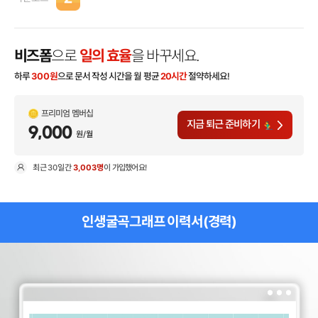
비즈폼
으로
일의 효율
을 바꾸세요.
하루
300
원
으로 문서 작성 시간을 월 평균
20시간
절약하세요!
프리미엄 멤버십
지금 퇴근 준비하기
9,000
원/월
최근
30일
간
3,003명
이 가입했어요!
현
인생굴곡그래프 이력서(경력)