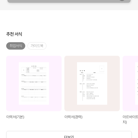
추천 서식
취업서식
가이드북
이력서(기본)
이력서(경력)
아르바이트
지)
더보기