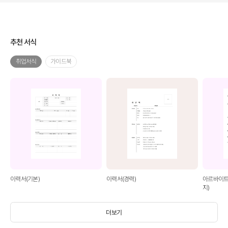
추천 서식
취업서식
가이드북
이력서(기본)
이력서(경력)
아르바이트
지)
더보기