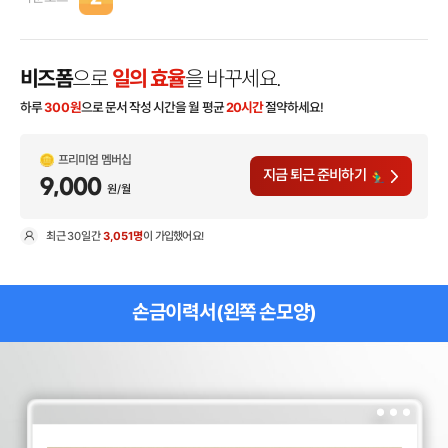
비즈폼
으로
일의 효율
을 바꾸세요.
하루
300
원
으로 문서 작성 시간을 월 평균
20시간
절약하세요!
프리미엄 멤버십
지금 퇴근 준비하기
9,000
원/월
최근
30일
간
3,051명
이 가입했어요!
현
손금이력서(왼쪽 손모양)