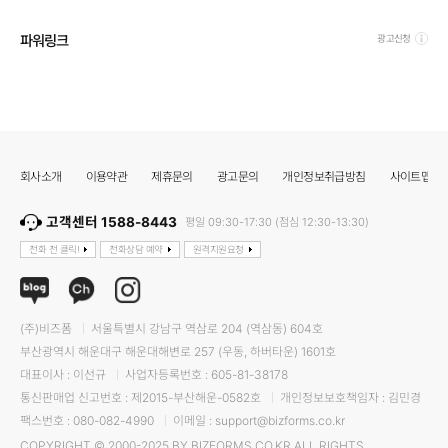
파워링크
광고신청
회사소개
이용약관
제휴문의
광고문의
개인정보취급방침
사이트맵
고객센터 1588-8443
평일 09:30-17:30 (점심 12:30-13:30)
전화 전 클릭!
전화상담 예약
원격지원요청
(주)비즈폼
서울특별시 강남구 역삼로 204 (역삼동) 604호
부산광역시 해운대구 해운대해변로 257 (우동, 하버타운) 1601호
대표이사 : 이선규
사업자등록번호 : 605-81-38178
통신판매업 신고번호 : 제2015-부산해운-0582호
개인정보보호책임자 : 김민경
팩스번호 : 080-082-4990
이메일 : support@bizforms.co.kr
COPYRIGHT © 2000-2025 BY BIZFORMS.CO.KR ALL RIGHTS