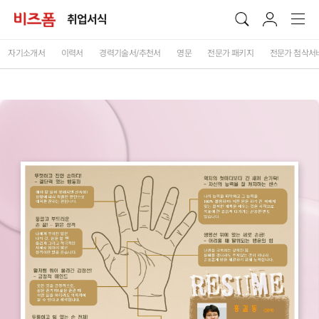
취업서식
자기소개서
이력서
경력기술서/추천서
영문
전문가 패키지
전문가 첨삭서