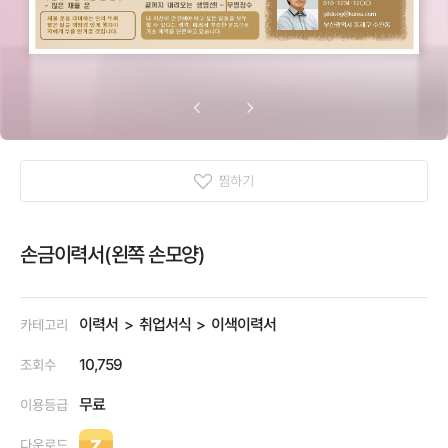
찜하기
손금이력서(왼쪽 손모양)
이력서
취업서식
이색이력서
카테고리
10,759
조회수
무료
이용등급
다운로드