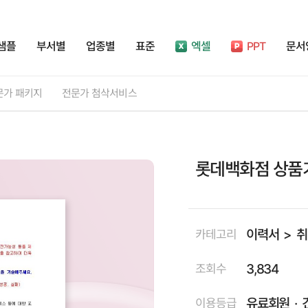
샘플
부서별
업종별
표준
엑셀
PPT
문서
문가 패키지
전문가 첨삭서비스
롯데백화점 상품
이력서
취
카테고리
3,834
조회수
유료회원
이용등급