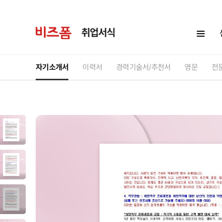
취업서식
자기소개서
이력서
경력기술서/추천서
영문
전