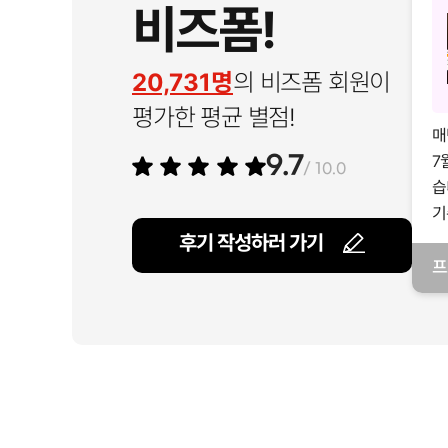
비즈폼!
20,731명
의 비즈폼 회원이
평가한 평균 별점!
매
7
9.7
/ 10.0
습
기
후기 작성하러 가기
프
일