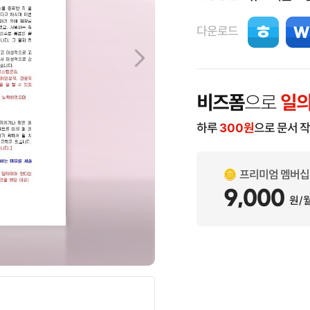
다운로드
비즈폼
으로
일의
하루
300
원
으로 문서 
프리미엄 멤버십
9,000
원/