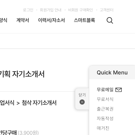
로그인
회원가입 안내
비회원 구매확인
고객센터
양식
계약서
이력서/자소서
스마트블록
Quick Menu
기획 자기소개서
무료메일
무료서식
업서식
첨삭 자기소개서
출근복권
자동작성
매거진
건당구매
(3,900원)