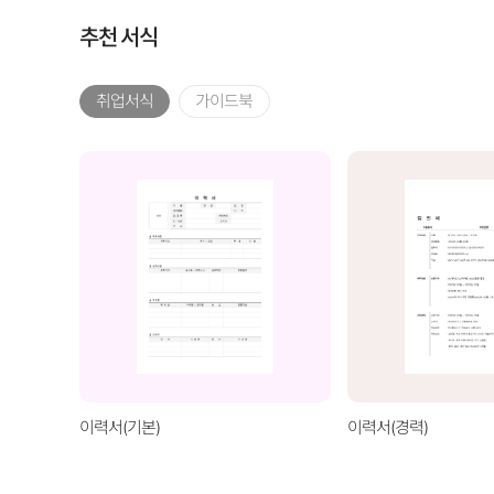
추천 서식
취업서식
가이드북
이력서(기본)
이력서(경력)