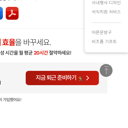
사내행사 디자인
서식지원 서비스
어른문방구
 효율
을 바꾸세요.
비즈폼 기프트
작성 시간을 월 평균
20시간
절약하세요!
지금 퇴근 준비하기
월
이 가입했어요!
현재
892명