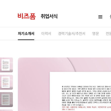
취업서식
자기소개서
이력서
경력기술서/추천서
영문
전