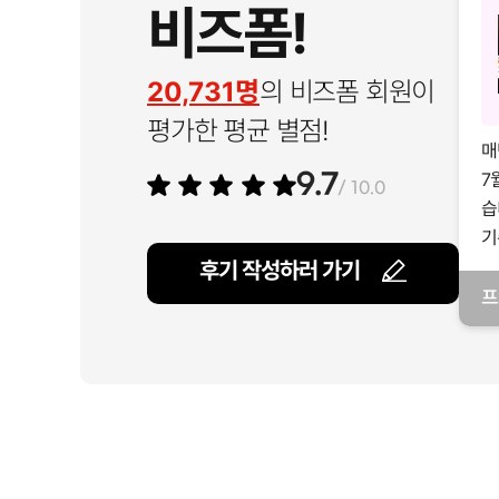
비즈폼!
20,731명
의 비즈폼 회원이
평가한 평균 별점!
매
7
9.7
/ 10.0
습
기
후기 작성하러 가기
프
일