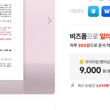
다운로드
비즈폼
으로
일의
하루
300
원
으로 문서 
프리미엄 멤버십
9,000
원/
최근
30일
간
3,015명