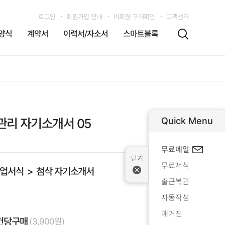
로그인
회원가입 안내
비회원 구매확인
고객센터
양식
계약서
이력서/자소서
스마트블록
Quick Menu
리 자기소개서 05
무료메일
무료서식
업서식
첨삭 자기소개서
출근복권
자동작성
매거진
건당구매
(3,900원)