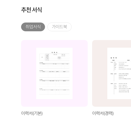
추천 서식
취업서식
가이드북
이력서(기본)
이력서(경력)