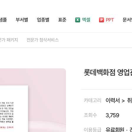
샘플
부서별
업종별
표준
엑셀
PPT
문서
문가 패키지
전문가 첨삭서비스
롯데백화점 영업관
이력서
취
카테고리
3,759
조회수
유료회원
이용등급