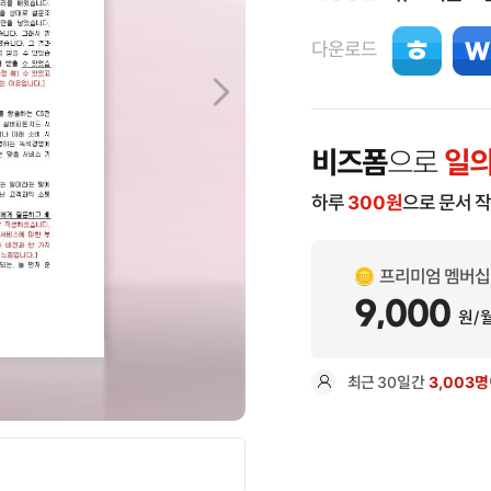
다운로드
비즈폼
으로
일의
하루
300
원
으로 문서 
프리미엄 멤버십
9,000
원/
최근
30일
간
3,003명