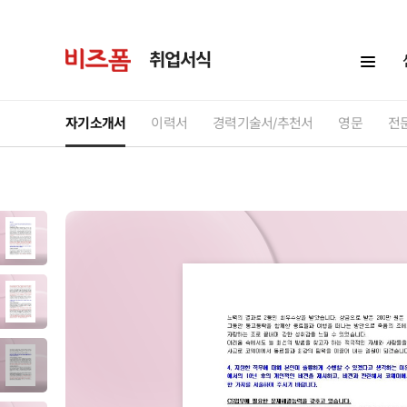
취업서식
자기소개서
이력서
경력기술서/추천서
영문
전