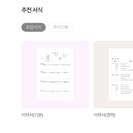
추천 서식
취업서식
가이드북
이력서(기본)
이력서(경력)