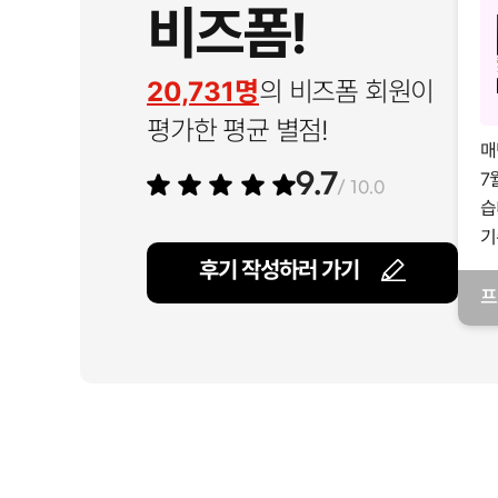
비즈폼!
20,731명
의 비즈폼 회원이
평가한 평균 별점!
매
7
9.7
/ 10.0
습
기
후기 작성하러 가기
프
일