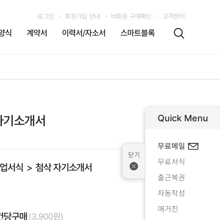
로그인
회원가입 안내
비회원 구매확인
고객센터
양식
계약서
이력서/자소서
스마트블록
Quick Menu
 자기소개서
무료메일
무료서식
업서식
첨삭 자기소개서
출근복권
자동작성
매거진
건당구매
(3,900원)