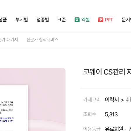
샘플
부서별
업종별
표준
엑셀
PPT
문서
문가 패키지
전문가 첨삭서비스
코웨이 CS관리
이력서
취
카테고리
5,313
조회수
유료회원
이용등급