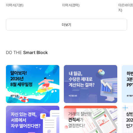
이력서(기본)
이력서(경력)
아르바이트
지)
더보기
DO THE
Smart Block