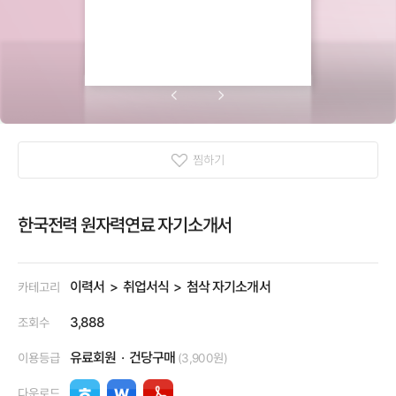
찜하기
한국전력 원자력연료 자기소개서
이력서
취업서식
첨삭 자기소개서
카테고리
3,888
조회수
유료회원
건당구매
이용등급
(3,900원)
다운로드