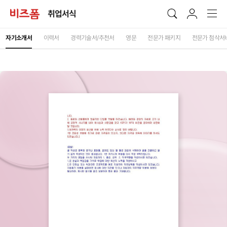
취업서식
자기소개서
이력서
경력기술서/추천서
영문
전문가 패키지
전문가 첨삭서