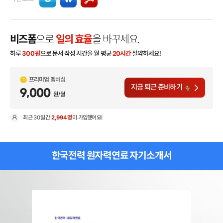
비즈폼
으로
일의 효율
을 바꾸세요.
하루
300
원
으로 문서 작성 시간을 월 평균
20시간
절약하세요!
프리미엄 멤버십
지금 퇴근 준비하기
9,000
원/월
최근
30일
간
2,994명
이 가입했어요!
현
한국전력 원자력연료 자기소개서