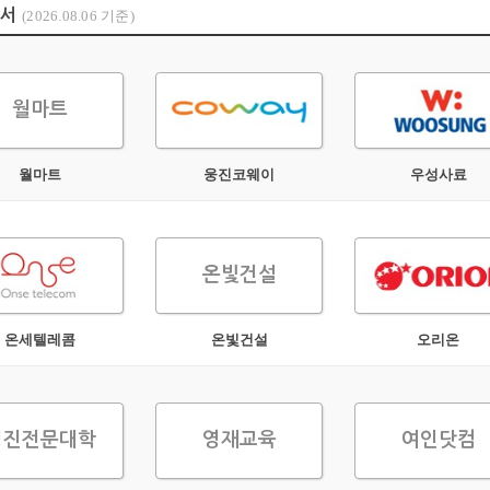
개서
(2026.08.06 기준)
월마트
월마트
웅진코웨이
우성사료
온빛건설
온세텔레콤
온빛건설
오리온
영진전문대학
영재교육
여인닷컴