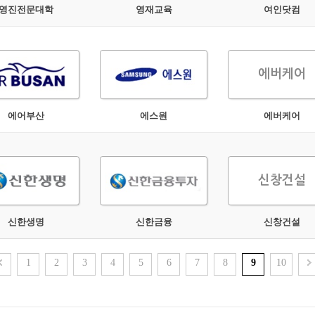
영진전문대학
영재교육
여인닷컴
에버케어
에어부산
에스원
에버케어
신창건설
신한생명
신한금융
신창건설
1
2
3
4
5
6
7
8
9
10