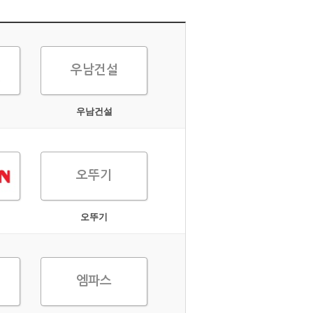
우남건설
우남건설
오뚜기
오뚜기
엠파스