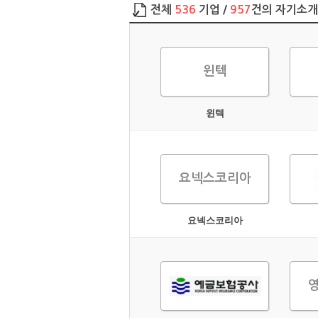
전체
536
기업 /
957
건의 자기소
윈텍
윈텍
요넥스코리아
요넥스코리아